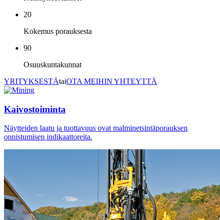
20
Kokemus porauksesta
90
Osuuskuntakunnat
YRITYKSESTÄ
tai
OTA MEIHIN YHTEYTTÄ
Kaivostoiminta
Näytteiden laatu ja tuottavuus ovat malminetsintäporauksen
onnistumisen indikaattoreita.