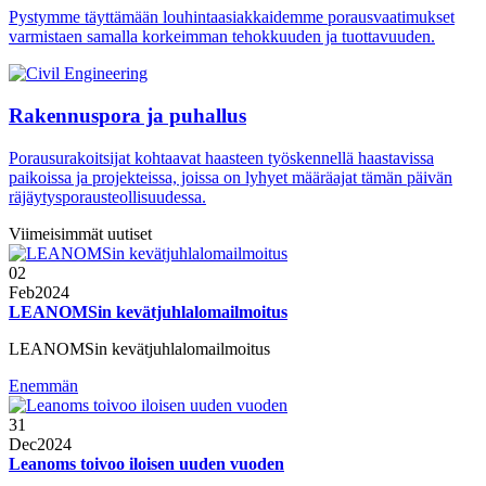
Pystymme täyttämään louhintaasiakkaidemme porausvaatimukset
varmistaen samalla korkeimman tehokkuuden ja tuottavuuden.
Rakennuspora ja puhallus
Porausurakoitsijat kohtaavat haasteen työskennellä haastavissa
paikoissa ja projekteissa, joissa on lyhyet määräajat tämän päivän
räjäytysporausteollisuudessa.
Viimeisimmät uutiset
02
Feb
2024
LEANOMSin kevätjuhlalomailmoitus
LEANOMSin kevätjuhlalomailmoitus
Enemmän
31
Dec
2024
Leanoms toivoo iloisen uuden vuoden