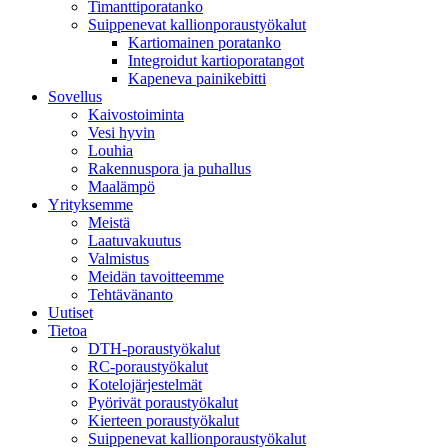
Timanttiporatanko
Suippenevat kallionporaustyökalut
Kartiomainen poratanko
Integroidut kartioporatangot
Kapeneva painikebitti
Sovellus
Kaivostoiminta
Vesi hyvin
Louhia
Rakennuspora ja puhallus
Maalämpö
Yrityksemme
Meistä
Laatuvakuutus
Valmistus
Meidän tavoitteemme
Tehtävänanto
Uutiset
Tietoa
DTH-poraustyökalut
RC-poraustyökalut
Kotelojärjestelmät
Pyörivät poraustyökalut
Kierteen poraustyökalut
Suippenevat kallionporaustyökalut