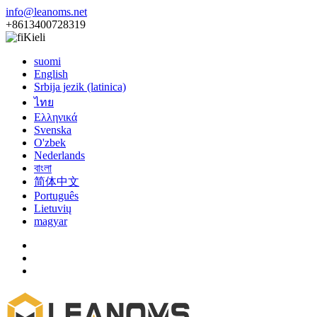
info@leanoms.net
+8613400728319
Kieli
suomi
English
Srbija jezik (latinica)
ไทย
Ελληνικά
Svenska
O'zbek
Nederlands
বাংলা
简体中文
Português
Lietuvių
magyar