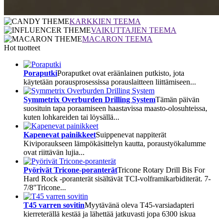
KARKKIEN TEEMA
VAIKUTTAJIEN TEEMA
MACARON TEEMA
Hot tuotteet
Poraputki
Poraputket ovat eräänlainen putkisto, jota
käytetään porausprosessissa porauslaitteen liittämiseen...
Symmetrix Overburden Drilling System
​Tämän päivän
suosituin tapa poraamiseen haastavissa maasto-olosuhteissa,
kuten lohkareiden tai löysällä...
Kapenevat painikkeet
Suippenevat nappiterät
Kiviporaukseen lämpökäsittelyn kautta, poraustyökalumme
ovat riittävän lujia...
Pyörivät Tricone-poranterät
Tricone Rotary Drill Bis For
Hard Rock -poranterät sisältävät TCI-volframikarbiditerät. 7-
7/8″Tricone...
T45 varren sovitin
Myytävänä oleva T45-varsiadapteri
kierreterällä kestää ja lähettää jatkuvasti jopa 6300 iskua