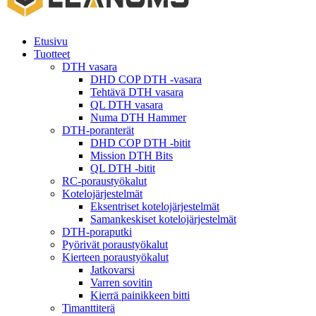
Etusivu
Tuotteet
DTH vasara
DHD COP DTH -vasara
Tehtävä DTH vasara
QL DTH vasara
Numa DTH Hammer
DTH-poranterät
DHD COP DTH -bitit
Mission DTH Bits
QL DTH -bitit
RC-poraustyökalut
Kotelojärjestelmät
Eksentriset kotelojärjestelmät
Samankeskiset kotelojärjestelmät
DTH-poraputki
Pyörivät poraustyökalut
Kierteen poraustyökalut
Jatkovarsi
Varren sovitin
Kierrä painikkeen bitti
Timanttiterä