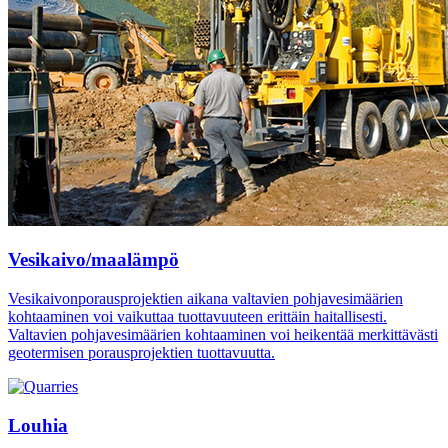
Vesikaivo/maalämpö
Vesikaivonporausprojektien aikana valtavien pohjavesimäärien
kohtaaminen voi vaikuttaa tuottavuuteen erittäin haitallisesti.
Valtavien pohjavesimäärien kohtaaminen voi heikentää merkittävästi
geotermisen porausprojektien tuottavuutta.
Louhia