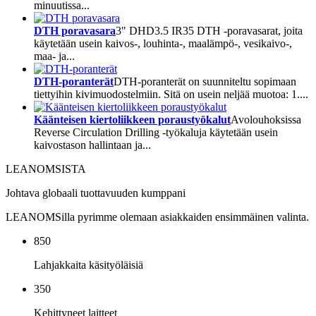
minuutissa...
DTH poravasara
3" DHD3.5 IR35 DTH -poravasarat, joita
käytetään usein kaivos-, louhinta-, maalämpö-, vesikaivo-,
maa- ja...
DTH-poranterät
DTH-poranterät on suunniteltu sopimaan
tiettyihin kivimuodostelmiin. Sitä on usein neljää muotoa: 1....
Käänteisen kiertoliikkeen poraustyökalut
Avolouhoksissa
Reverse Circulation Drilling -työkaluja käytetään usein
kaivostason hallintaan ja...
LEANOMSISTA
Johtava globaali tuottavuuden kumppani
LEANOMSilla pyrimme olemaan asiakkaiden ensimmäinen valinta.
850
Lahjakkaita käsityöläisiä
350
Kehittyneet laitteet