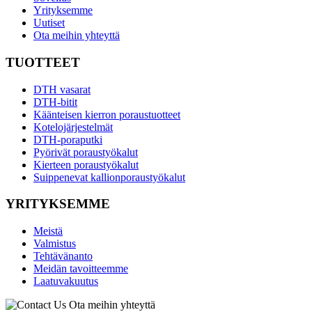
Yrityksemme
Uutiset
Ota meihin yhteyttä
TUOTTEET
DTH vasarat
DTH-bitit
Käänteisen kierron poraustuotteet
Kotelojärjestelmät
DTH-poraputki
Pyörivät poraustyökalut
Kierteen poraustyökalut
Suippenevat kallionporaustyökalut
YRITYKSEMME
Meistä
Valmistus
Tehtävänanto
Meidän tavoitteemme
Laatuvakuutus
Ota meihin yhteyttä