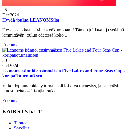
25
Dec
2024
Hyvää joulua LEANOMSilta!
Hyvät asiakkaat ja yhteistyökumppanit! Tämän juhlavan ja sydäntä
lämmittävän joulun edetessä koko...
Enemmän
30
Oct
2024
Leanoms isännöi ensimmäisen Five Lakes and Four Seas Cup -
koripalloturnauksen
Viikonloppuna pidetty turnaus oli loistava menestys, ja se keräsi
innostuneita osallistujia joukk...
Enemmän
KAIKKI SIVUT
Tuotteet
Sovellus